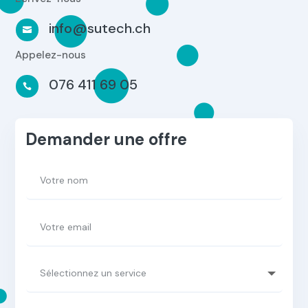
info@sutech.ch

Appelez-nous
076 411 69 05

Demander une offre