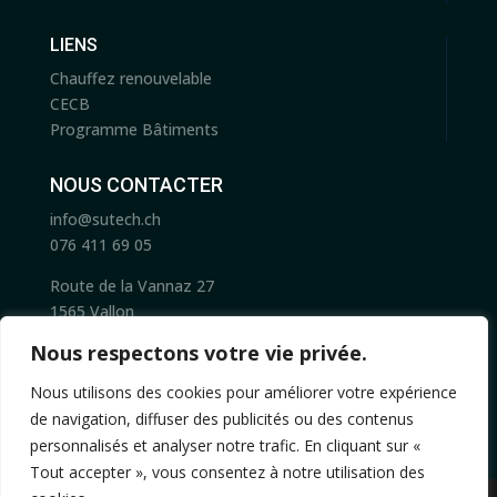
LIENS
Chauffez renouvelable
CECB
Programme Bâtiments
NOUS CONTACTER
info@sutech.ch
076 411 69 05
Route de la Vannaz 27
1565 Vallon
Nous respectons votre vie privée.
Nous utilisons des cookies pour améliorer votre expérience
de navigation, diffuser des publicités ou des contenus
personnalisés et analyser notre trafic. En cliquant sur «
Tout accepter », vous consentez à notre utilisation des