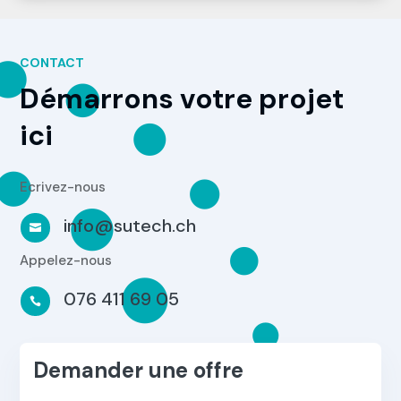
CONTACT
Démarrons votre projet
ici
Ecrivez-nous
info@sutech.ch

Appelez-nous
076 411 69 05

Demander une offre