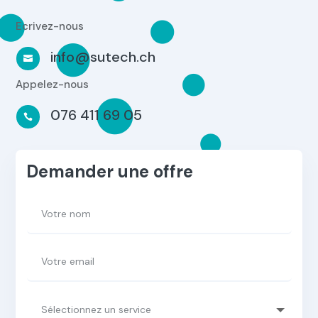
Ecrivez-nous
info@sutech.ch

Appelez-nous
076 411 69 05

Demander une offre